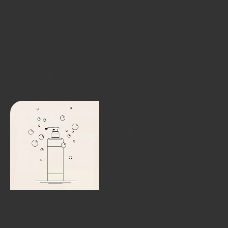
縮毛矯正の施術では、薬剤と高温のアイロンを使いま
す。 その工程で髪を守るために使われるのが「処理
剤」と呼ばれるアイテム。
処理剤には、髪へのダメージを軽減できるメリットが
ある一方で、つけ方によってはムラが出たり、仕上が
りに差が出ることがありました。
「誰が施術しても、
安定した仕上がりに
近づけたい」
その思いから生まれたのが、つるりんちょ。シャンプ
ーです。