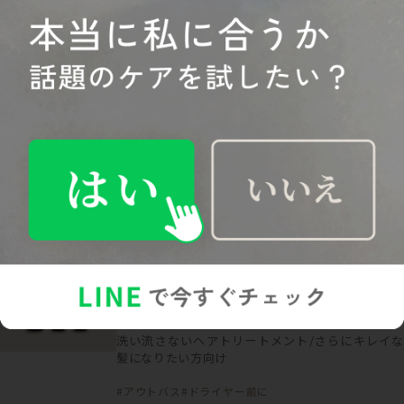
¥8615
（税込）～
アウトバスケア
セット
【セット】いるかのせなか。モイストケアセッ
ト/潤いまとまる美髪へ (ミスト＆オイル&CMCミ
ルク)
洗い流さないヘアトリートメント/さらにキレイな
髪になりたい方向け
#アウトバス
ダメージした髪に
¥12606
（税込）～
アウトバスケア
セット
【セット】いるかのせなか。スムースケアセッ
ト/軽やか動く美髪へ (泡フォーム＆オイル&CMC
ミルク)
洗い流さないヘアトリートメント/さらにキレイな
髪になりたい方向け
#アウトバス
#ドライヤー前に