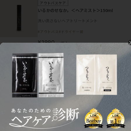
アウトバスケア
いるかのせなか。＜ヘアミスト＞150ml
洗い流さないヘアトリートメント
#アウトバス
#ドライヤー前
¥3990
（税込）～
アウトバスケア
いるかのせなか。＜泡フォーム＞200ml
洗い流さないヘアトリートメント
¥4132
（税込）～
アウトバスケア
セット
【セット】いるかのせなか。ベースケアセット
(オイル&CMCミルク)
洗い流さないヘアトリートメント/全ての髪質に対
応できる基本セット
#アウトバス