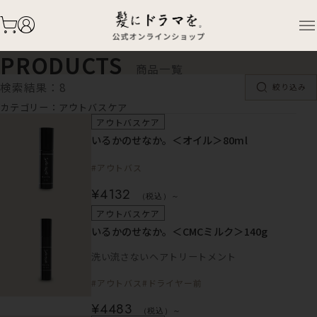
TOP
PRODUCTS
アウトバスケア
PRODUCTS
商品一覧
検索結果：8
絞り込み
カテゴリー：アウトバスケア
アウトバスケア
いるかのせなか。＜オイル＞80ml
#アウトバス
¥4132
（税込）～
アウトバスケア
いるかのせなか。＜CMCミルク＞140g
洗い流さないヘアトリートメント
#アウトバス
#ドライヤー前
¥4483
（税込）～