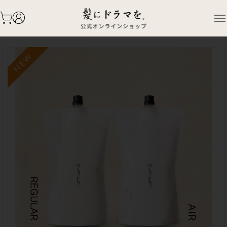
TOP
PRODUCTS
【NEW】【セット定期】つるりんちょ。シャンプー＆トリ
ートメント_レギュラー/エアー（業務用）
NEW